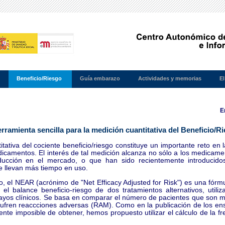
Beneficio/Riesgo
Guía embarazo
Actividades y memorias
El
E
ramienta sencilla para la medición cuantitativa del Beneficio/R
tativa del cociente beneficio/riesgo constituye un importante reto en 
edicamentos. El interés de tal medición alcanza no sólo a los medicame
ducción en el mercado, o que han sido recientemente introducido
 llevan más tiempo en uso.
 el NEAR (acrónimo de "Net Efficacy Adjusted for Risk") es una fórmu
el balance beneficio-riesgo de dos tratamientos alternativos, utiliz
ayos clínicos. Se basa en comparar el número de pacientes que son 
sufren reaccciones adversas (RAM). Como en la publicación de los ens
ente imposible de obtener, hemos propuesto utilizar el cálculo de la f