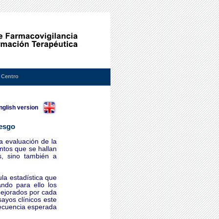
 Centro
nglish version
iesgo
la evaluación de la
ntos que se hallan
s, sino también a
la estadística que
ando para ello los
mejorados por cada
ayos clínicos este
recuencia esperada