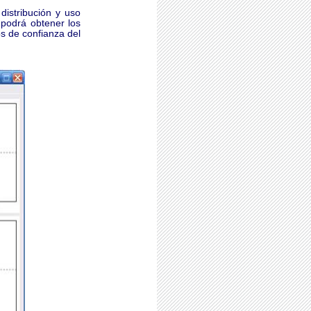
 distribución y uso
podrá obtener los
os de confianza del