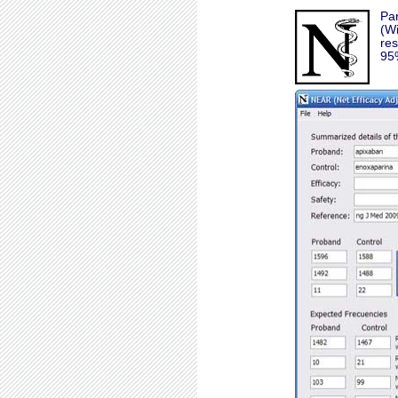
Par
(W
res
95%